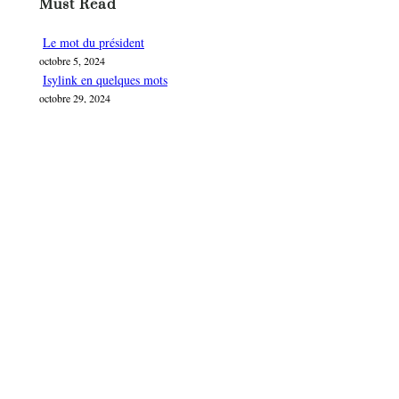
Must Read
e
r
Le mot du président
c
octobre 5, 2024
h
Isylink en quelques mots
e
octobre 29, 2024
r
Une Aventure Humaine La BD Isylink
janvier 5, 2026
Lancement de Isylink Life Sciences
janvier 5, 2026
Isylink Partner Guide
février 11, 2026
Categories
BLOG